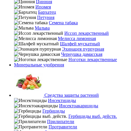
Цинния
Ипомея
Бархатец
Петуния
Семена табака
Мальва
Иссоп лекарственный
Мелисса лимонная
Шалфей мускатный
Эхинацея пурпурная
Чернушка дамасская
Ноготки лекарственные
Минеральные удобрения
Средства защиты растений
Инсектициды
Инсектоакарициды
Гербициды
Гербициды выб. действ.
Прилипатели
Протравители