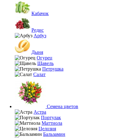
Кабачок
Редис
Арбуз
Дыня
Огурец
Щавель
Петрушка
Салат
Семена цветов
Астра
Портулак
Маттиола
Целозия
Бальзамин