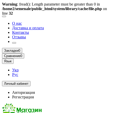
Warning
: fread(): Length parameter must be greater than 0 in
/home2/semenale/public_html/system/library/cache/file.php
on
line
32
О нас
Доставка и оплата
Контакты
Отзывы
Закладки
0
Сравнение
0
Язык
Укр
Рус
Личный кабинет
Авторизация
Регистрация