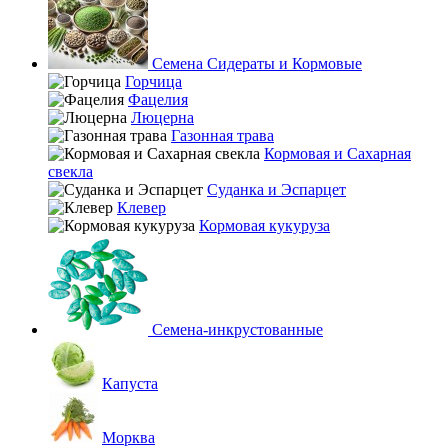
Семена Сидераты и Кормовые
Горчица
Фацелия
Люцерна
Газонная трава
Кормовая и Сахарная
свекла
Суданка и Эспарцет
Клевер
Кормовая кукуруза
Семена-инкрустованные
Капуста
Морква