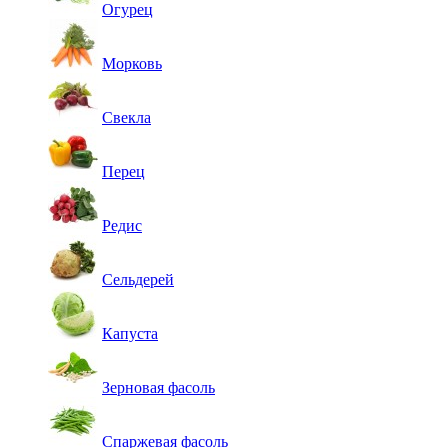
Огурец
Морковь
Свекла
Перец
Редис
Сельдерей
Капуста
Зерновая фасоль
Спаржевая фасоль