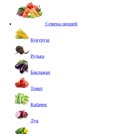
Семена овощей
Кукуруза
Редька
Баклажан
Томат
Кабачек
Лук