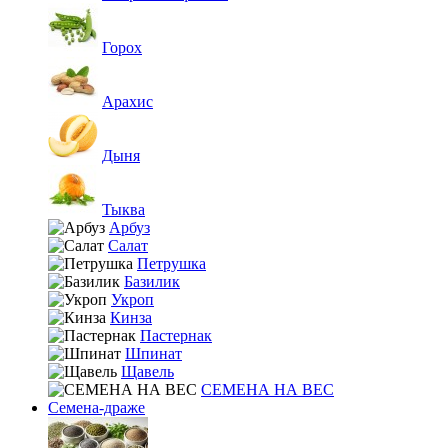
Горох
Арахис
Дыня
Тыква
Арбуз
Салат
Петрушка
Базилик
Укроп
Кинза
Пастернак
Шпинат
Щавель
СЕМЕНА НА ВЕС
Семена-драже