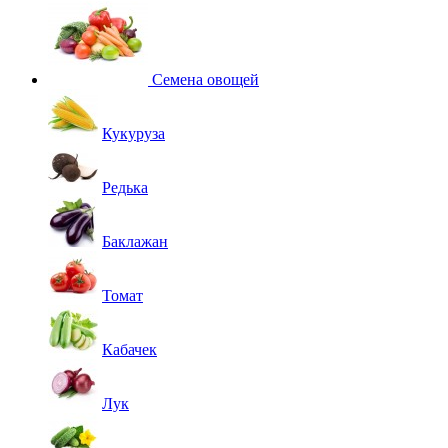
Семена овощей
Кукуруза
Редька
Баклажан
Томат
Кабачек
Лук