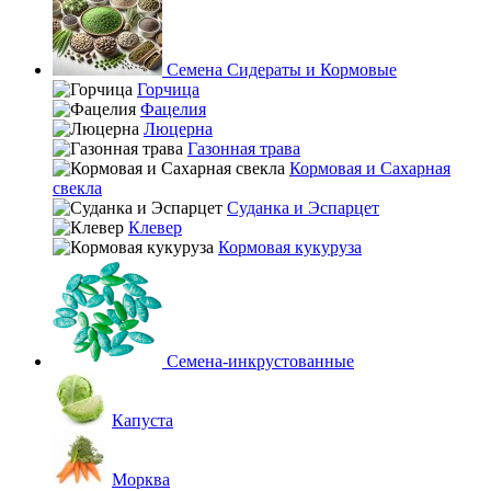
Семена Сидераты и Кормовые
Горчица
Фацелия
Люцерна
Газонная трава
Кормовая и Сахарная
свекла
Суданка и Эспарцет
Клевер
Кормовая кукуруза
Семена-инкрустованные
Капуста
Морква