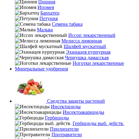
Цинния
Ипомея
Бархатец
Петуния
Семена табака
Мальва
Иссоп лекарственный
Мелисса лимонная
Шалфей мускатный
Эхинацея пурпурная
Чернушка дамасская
Ноготки лекарственные
Минеральные удобрения
Средства защиты растений
Инсектициды
Инсектоакарициды
Гербициды
Гербициды выб. действ.
Прилипатели
Протравители