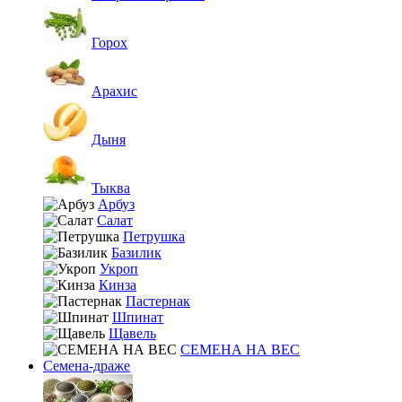
Горох
Арахис
Дыня
Тыква
Арбуз
Салат
Петрушка
Базилик
Укроп
Кинза
Пастернак
Шпинат
Щавель
СЕМЕНА НА ВЕС
Семена-драже