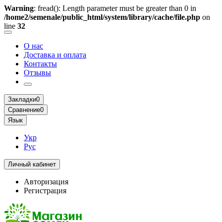
Warning
: fread(): Length parameter must be greater than 0 in
/home2/semenale/public_html/system/library/cache/file.php
on
line
32
О нас
Доставка и оплата
Контакты
Отзывы
Закладки
0
Сравнение
0
Язык
Укр
Рус
Личный кабинет
Авторизация
Регистрация