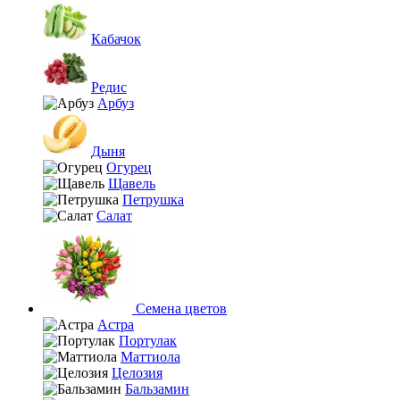
Кабачок
Редис
Арбуз
Дыня
Огурец
Щавель
Петрушка
Салат
Семена цветов
Астра
Портулак
Маттиола
Целозия
Бальзамин