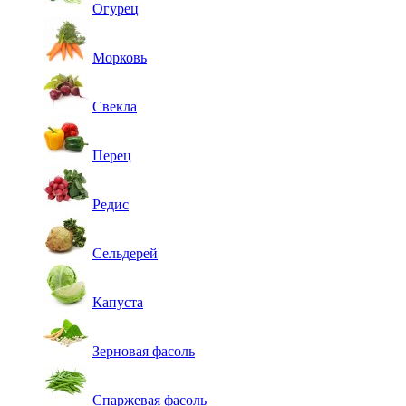
Огурец
Морковь
Свекла
Перец
Редис
Сельдерей
Капуста
Зерновая фасоль
Спаржевая фасоль