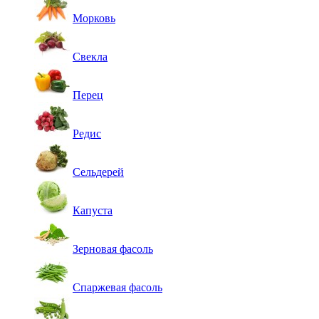
Морковь
Свекла
Перец
Редис
Сельдерей
Капуста
Зерновая фасоль
Спаржевая фасоль