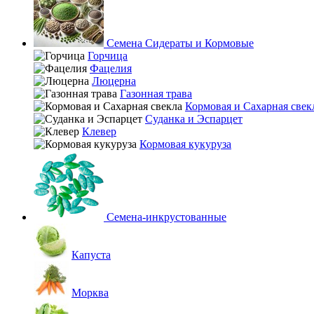
Семена Сидераты и Кормовые
Горчица
Фацелия
Люцерна
Газонная трава
Кормовая и Сахарная свек
Суданка и Эспарцет
Клевер
Кормовая кукуруза
Семена-инкрустованные
Капуста
Морква