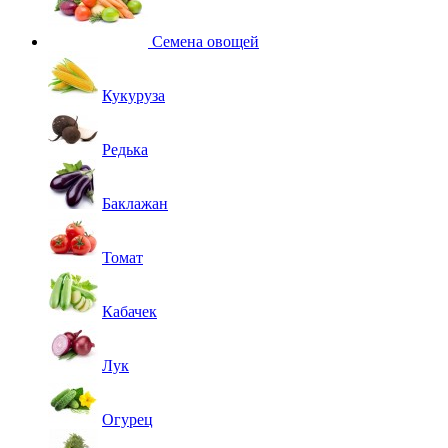
Семена овощей
Кукуруза
Редька
Баклажан
Томат
Кабачек
Лук
Огурец