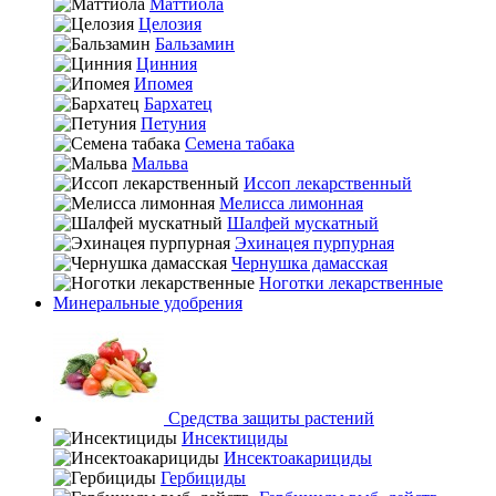
Маттиола
Целозия
Бальзамин
Цинния
Ипомея
Бархатец
Петуния
Семена табака
Мальва
Иссоп лекарственный
Мелисса лимонная
Шалфей мускатный
Эхинацея пурпурная
Чернушка дамасская
Ноготки лекарственные
Минеральные удобрения
Средства защиты растений
Инсектициды
Инсектоакарициды
Гербициды