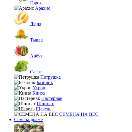
Горох
Арахис
Дыня
Тыква
Арбуз
Салат
Петрушка
Базилик
Укроп
Кинза
Пастернак
Шпинат
Щавель
СЕМЕНА НА ВЕС
Семена-драже