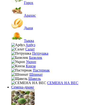
Горох
Арахис
Дыня
Тыква
Арбуз
Салат
Петрушка
Базилик
Укроп
Кинза
Пастернак
Шпинат
Щавель
СЕМЕНА НА ВЕС
Семена-драже