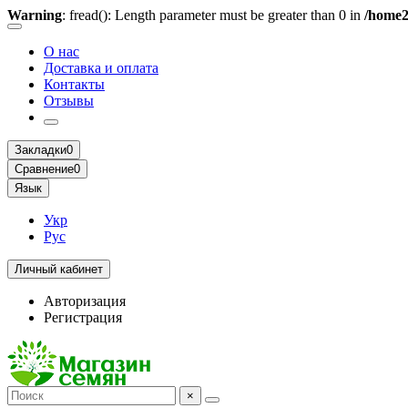
Warning
: fread(): Length parameter must be greater than 0 in
/home2
О нас
Доставка и оплата
Контакты
Отзывы
Закладки
0
Сравнение
0
Язык
Укр
Рус
Личный кабинет
Авторизация
Регистрация
×