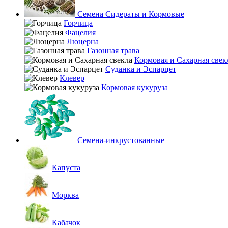
Семена Сидераты и Кормовые
Горчица
Фацелия
Люцерна
Газонная трава
Кормовая и Сахарная свек
Суданка и Эспарцет
Клевер
Кормовая кукуруза
Семена-инкрустованные
Капуста
Морква
Кабачок