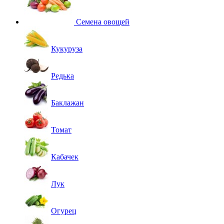
Семена овощей
Кукуруза
Редька
Баклажан
Томат
Кабачек
Лук
Огурец