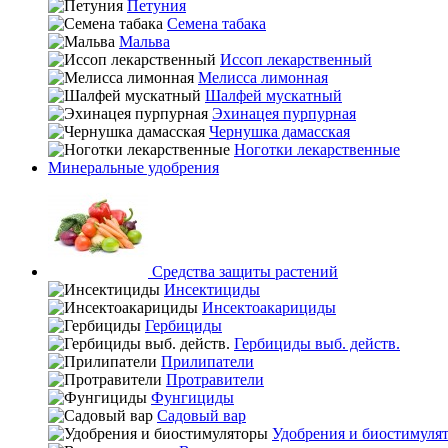
Петуния
Семена табака
Мальва
Иссоп лекарственный
Мелисса лимонная
Шалфей мускатный
Эхинацея пурпурная
Чернушка дамасская
Ноготки лекарственные
Минеральные удобрения
Средства защиты растений
Инсектициды
Инсектоакарициды
Гербициды
Гербициды выб. действ.
Прилипатели
Протравители
Фунгициды
Садовый вар
Удобрения и биостимуля