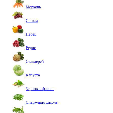
Морковь
Свекла
Перец
Редис
Сельдерей
Капуста
Зерновая фасоль
Спаржевая фасоль