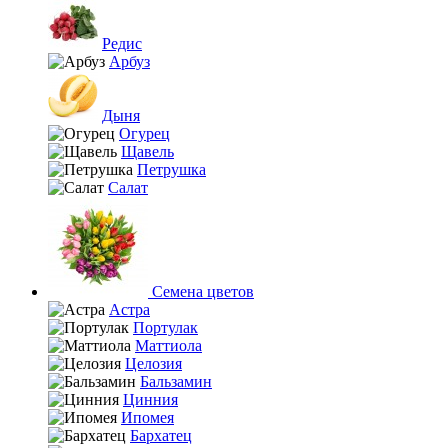
Редис
Арбуз
Дыня
Огурец
Щавель
Петрушка
Салат
Семена цветов
Астра
Портулак
Маттиола
Целозия
Бальзамин
Цинния
Ипомея
Бархатец