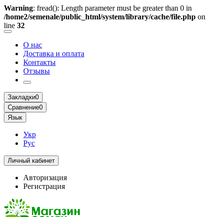
Warning
: fread(): Length parameter must be greater than 0 in
/home2/semenale/public_html/system/library/cache/file.php
on
line
32
О нас
Доставка и оплата
Контакты
Отзывы
Закладки
0
Сравнение
0
Язык
Укр
Рус
Личный кабинет
Авторизация
Регистрация