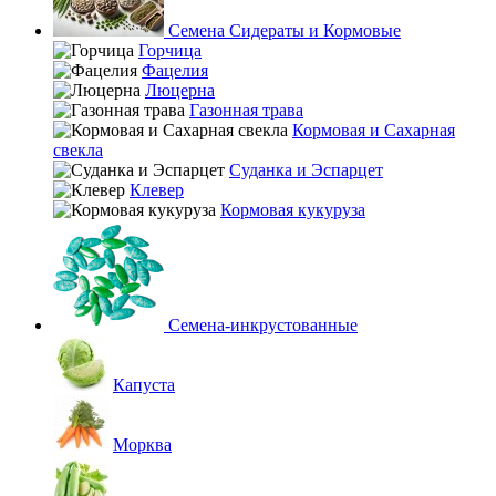
Семена Сидераты и Кормовые
Горчица
Фацелия
Люцерна
Газонная трава
Кормовая и Сахарная
свекла
Суданка и Эспарцет
Клевер
Кормовая кукуруза
Семена-инкрустованные
Капуста
Морква