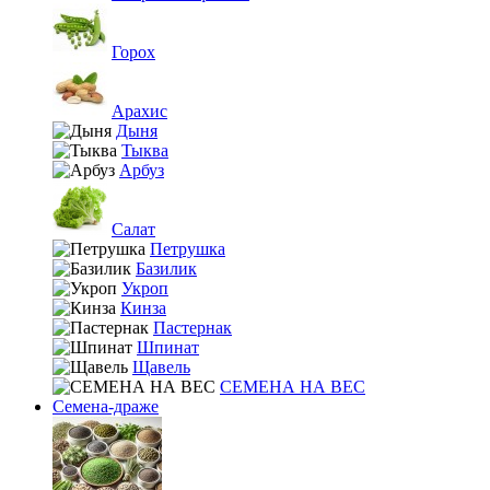
Горох
Арахис
Дыня
Тыква
Арбуз
Салат
Петрушка
Базилик
Укроп
Кинза
Пастернак
Шпинат
Щавель
СЕМЕНА НА ВЕС
Семена-драже