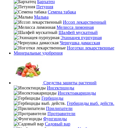
Бархатец
Петуния
Семена табака
Мальва
Иссоп лекарственный
Мелисса лимонная
Шалфей мускатный
Эхинацея пурпурная
Чернушка дамасская
Ноготки лекарственные
Минеральные удобрения
Средства защиты растений
Инсектициды
Инсектоакарициды
Гербициды
Гербициды выб. действ.
Прилипатели
Протравители
Фунгициды
Садовый вар