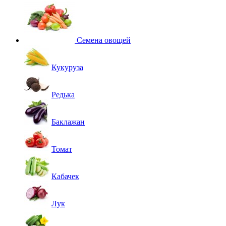
Семена овощей
Кукуруза
Редька
Баклажан
Томат
Кабачек
Лук