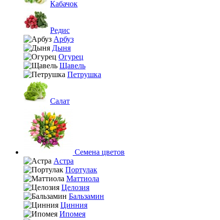
Кабачок
Редис
Арбуз
Дыня
Огурец
Щавель
Петрушка
Салат
Семена цветов
Астра
Портулак
Маттиола
Целозия
Бальзамин
Цинния
Ипомея