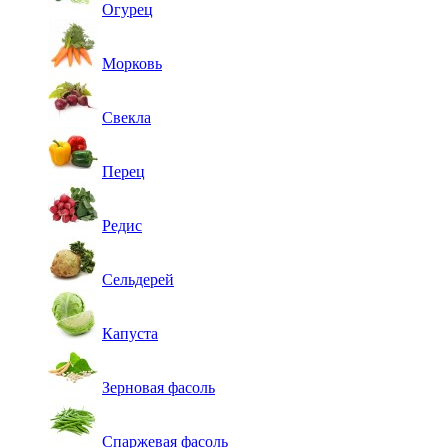
Огурец
Морковь
Свекла
Перец
Редис
Сельдерей
Капуста
Зерновая фасоль
Спаржевая фасоль