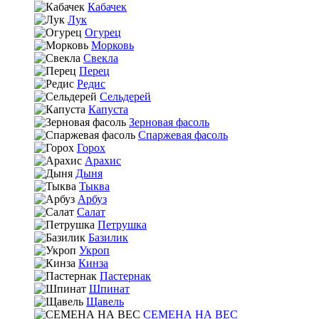
Кабачек
Лук
Огурец
Морковь
Свекла
Перец
Редис
Сельдерей
Капуста
Зерновая фасоль
Спаржевая фасоль
Горох
Арахис
Дыня
Тыква
Арбуз
Салат
Петрушка
Базилик
Укроп
Кинза
Пастернак
Шпинат
Щавель
СЕМЕНА НА ВЕС