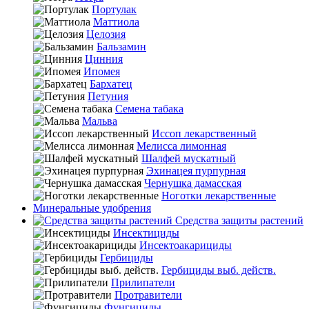
Портулак
Маттиола
Целозия
Бальзамин
Цинния
Ипомея
Бархатец
Петуния
Семена табака
Мальва
Иссоп лекарственный
Мелисса лимонная
Шалфей мускатный
Эхинацея пурпурная
Чернушка дамасская
Ноготки лекарственные
Минеральные удобрения
Средства защиты растений
Инсектициды
Инсектоакарициды
Гербициды
Гербициды выб. действ.
Прилипатели
Протравители
Фунгициды