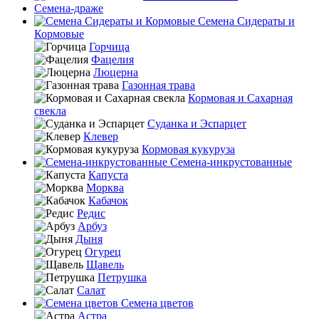
Семена-драже
Семена Сидераты и
Кормовые
Горчица
Фацелия
Люцерна
Газонная трава
Кормовая и Сахарная
свекла
Суданка и Эспарцет
Клевер
Кормовая кукуруза
Семена-инкрустованные
Капуста
Морква
Кабачок
Редис
Арбуз
Дыня
Огурец
Щавель
Петрушка
Салат
Семена цветов
Астра