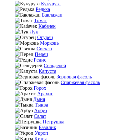
Кукуруза
Редька
Баклажан
Томат
Кабачек
Лук
Огурец
Морковь
Свекла
Перец
Редис
Сельдерей
Капуста
Зерновая фасоль
Спаржевая фасоль
Горох
Арахис
Дыня
Тыква
Арбуз
Салат
Петрушка
Базилик
Укроп
Кинза