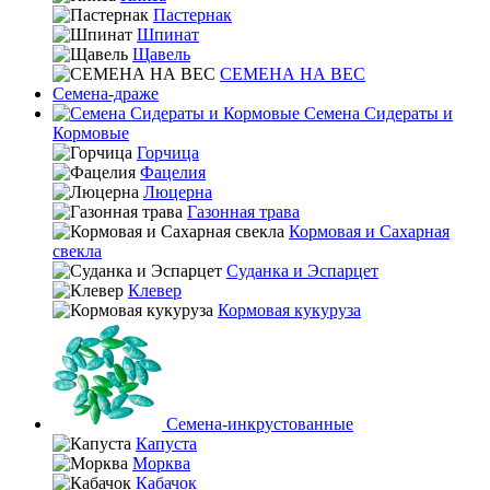
Пастернак
Шпинат
Щавель
СЕМЕНА НА ВЕС
Семена-драже
Семена Сидераты и
Кормовые
Горчица
Фацелия
Люцерна
Газонная трава
Кормовая и Сахарная
свекла
Суданка и Эспарцет
Клевер
Кормовая кукуруза
Семена-инкрустованные
Капуста
Морква
Кабачок