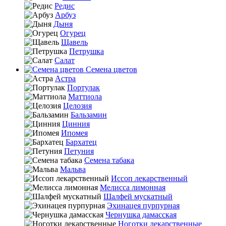
Редис
Арбуз
Дыня
Огурец
Щавель
Петрушка
Салат
Семена цветов
Астра
Портулак
Маттиола
Целозия
Бальзамин
Цинния
Ипомея
Бархатец
Петуния
Семена табака
Мальва
Иссоп лекарственный
Мелисса лимонная
Шалфей мускатный
Эхинацея пурпурная
Чернушка дамасская
Ноготки лекарственные