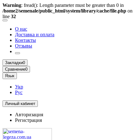
Warning
: fread(): Length parameter must be greater than 0 in
/home2/semenale/public_html/system/library/cache/file.php
on
line
32
О нас
Доставка и оплата
Контакты
Отзывы
Закладки
0
Сравнение
0
Язык
Укр
Рус
Личный кабинет
Авторизация
Регистрация