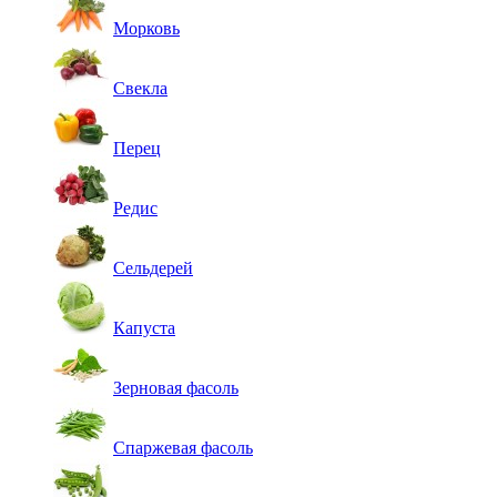
Морковь
Свекла
Перец
Редис
Сельдерей
Капуста
Зерновая фасоль
Спаржевая фасоль