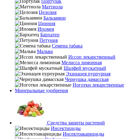
Портулак
Маттиола
Целозия
Бальзамин
Цинния
Ипомея
Бархатец
Петуния
Семена табака
Мальва
Иссоп лекарственный
Мелисса лимонная
Шалфей мускатный
Эхинацея пурпурная
Чернушка дамасская
Ноготки лекарственные
Минеральные удобрения
Средства защиты растений
Инсектициды
Инсектоакарициды