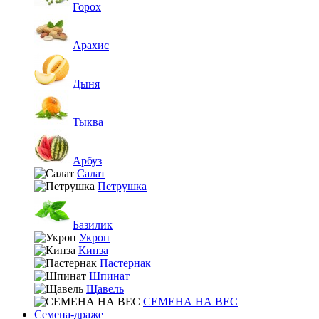
Горох
Арахис
Дыня
Тыква
Арбуз
Салат
Петрушка
Базилик
Укроп
Кинза
Пастернак
Шпинат
Щавель
СЕМЕНА НА ВЕС
Семена-драже