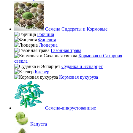
Семена Сидераты и Кормовые
Горчица
Фацелия
Люцерна
Газонная трава
Кормовая и Сахарная
свекла
Суданка и Эспарцет
Клевер
Кормовая кукуруза
Семена-инкрустованные
Капуста