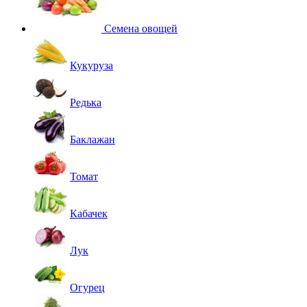
Семена овощей
Кукуруза
Редька
Баклажан
Томат
Кабачек
Лук
Огурец