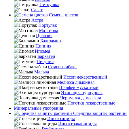
Петрушка
Салат
Семена цветов
Астра
Портулак
Маттиола
Целозия
Бальзамин
Цинния
Ипомея
Бархатец
Петуния
Семена табака
Мальва
Иссоп лекарственный
Мелисса лимонная
Шалфей мускатный
Эхинацея пурпурная
Чернушка дамасская
Ноготки лекарственные
Минеральные удобрения
Средства защиты растений
Инсектициды
Инсектоакарициды
Гербициды