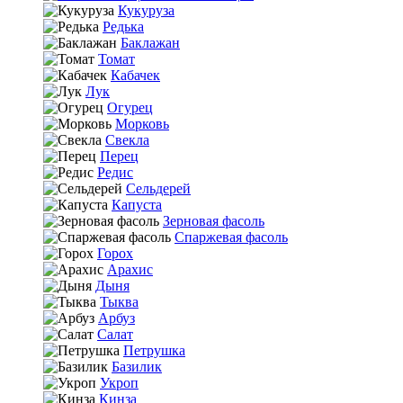
Кукуруза
Редька
Баклажан
Томат
Кабачек
Лук
Огурец
Морковь
Свекла
Перец
Редис
Сельдерей
Капуста
Зерновая фасоль
Спаржевая фасоль
Горох
Арахис
Дыня
Тыква
Арбуз
Салат
Петрушка
Базилик
Укроп
Кинза