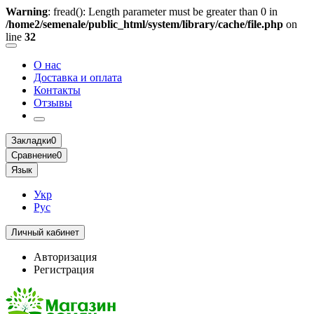
Warning
: fread(): Length parameter must be greater than 0 in
/home2/semenale/public_html/system/library/cache/file.php
on
line
32
О нас
Доставка и оплата
Контакты
Отзывы
Закладки
0
Сравнение
0
Язык
Укр
Рус
Личный кабинет
Авторизация
Регистрация