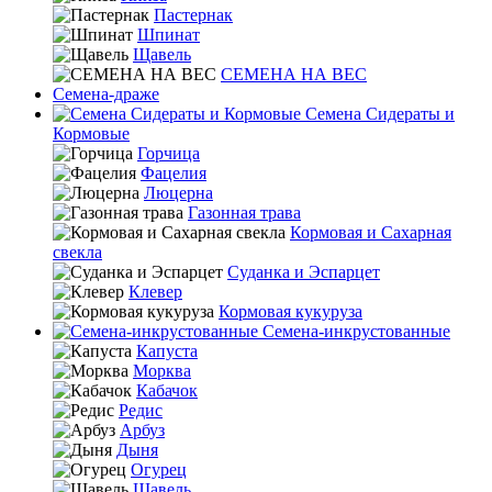
Пастернак
Шпинат
Щавель
СЕМЕНА НА ВЕС
Семена-драже
Семена Сидераты и
Кормовые
Горчица
Фацелия
Люцерна
Газонная трава
Кормовая и Сахарная
свекла
Суданка и Эспарцет
Клевер
Кормовая кукуруза
Семена-инкрустованные
Капуста
Морква
Кабачок
Редис
Арбуз
Дыня
Огурец
Щавель