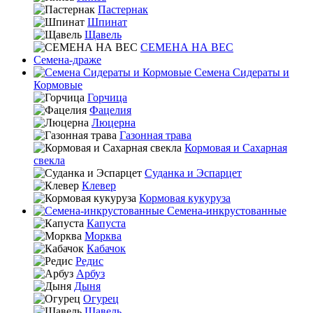
Пастернак
Шпинат
Щавель
СЕМЕНА НА ВЕС
Семена-драже
Семена Сидераты и
Кормовые
Горчица
Фацелия
Люцерна
Газонная трава
Кормовая и Сахарная
свекла
Суданка и Эспарцет
Клевер
Кормовая кукуруза
Семена-инкрустованные
Капуста
Морква
Кабачок
Редис
Арбуз
Дыня
Огурец
Щавель