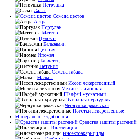
Петрушка
Салат
Семена цветов
Астра
Портулак
Маттиола
Целозия
Бальзамин
Цинния
Ипомея
Бархатец
Петуния
Семена табака
Мальва
Иссоп лекарственный
Мелисса лимонная
Шалфей мускатный
Эхинацея пурпурная
Чернушка дамасская
Ноготки лекарственные
Минеральные удобрения
Средства защиты растений
Инсектициды
Инсектоакарициды
Гербициды