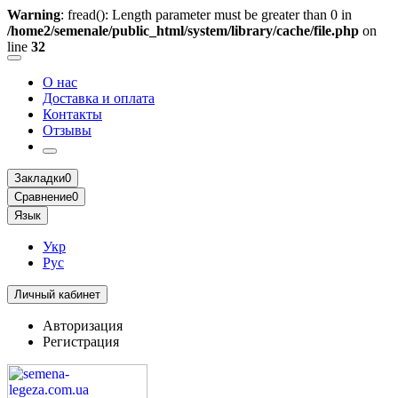
Warning
: fread(): Length parameter must be greater than 0 in
/home2/semenale/public_html/system/library/cache/file.php
on
line
32
О нас
Доставка и оплата
Контакты
Отзывы
Закладки
0
Сравнение
0
Язык
Укр
Рус
Личный кабинет
Авторизация
Регистрация