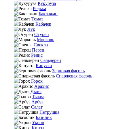
Кукуруза
Редька
Баклажан
Томат
Кабачек
Лук
Огурец
Морковь
Свекла
Перец
Редис
Сельдерей
Капуста
Зерновая фасоль
Спаржевая фасоль
Горох
Арахис
Дыня
Тыква
Арбуз
Салат
Петрушка
Базилик
Укроп
Кинза