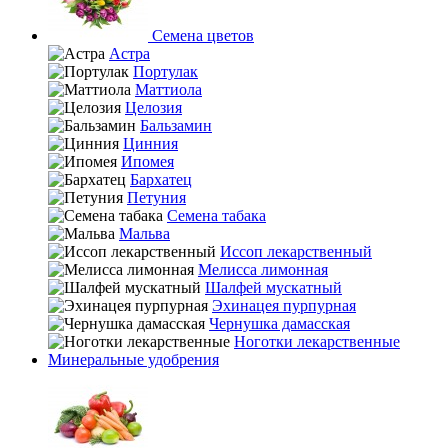
Семена цветов
Астра
Портулак
Маттиола
Целозия
Бальзамин
Цинния
Ипомея
Бархатец
Петуния
Семена табака
Мальва
Иссоп лекарственный
Мелисса лимонная
Шалфей мускатный
Эхинацея пурпурная
Чернушка дамасская
Ноготки лекарственные
Минеральные удобрения