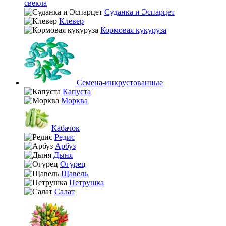
свекла
Суданка и Эспарцет
Клевер
Кормовая кукуруза
Семена-инкрустованные
Капуста
Морква
Кабачок
Редис
Арбуз
Дыня
Огурец
Щавель
Петрушка
Салат