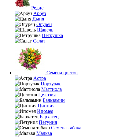
Редис
Арбуз
Дыня
Огурец
Щавель
Петрушка
Салат
Семена цветов
Астра
Портулак
Маттиола
Целозия
Бальзамин
Цинния
Ипомея
Бархатец
Петуния
Семена табака
Мальва