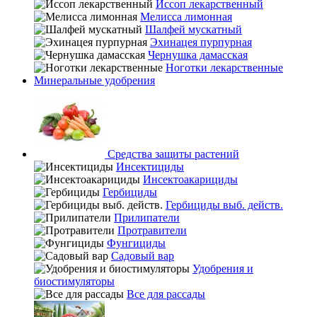
Иссоп лекарственный
Мелисса лимонная
Шалфей мускатный
Эхинацея пурпурная
Чернушка дамасская
Ноготки лекарственные
Минеральные удобрения
Средства защиты растений
Инсектициды
Инсектоакарициды
Гербициды
Гербициды выб. действ.
Прилипатели
Протравители
Фунгициды
Садовый вар
Удобрения и
биостимуляторы
Все для рассады