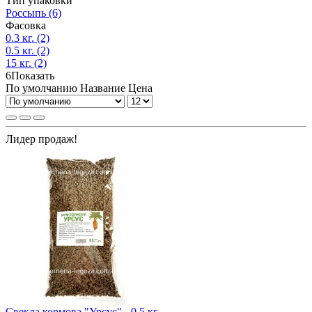
Тип упаковки
Россыпь
(6)
Фасовка
0.3 кг.
(2)
0.5 кг.
(2)
15 кг.
(2)
6
Показать
По умолчанию
Название
Цена
Лидер продаж!
Свекла кормова "Урсус" - 0.5 кг