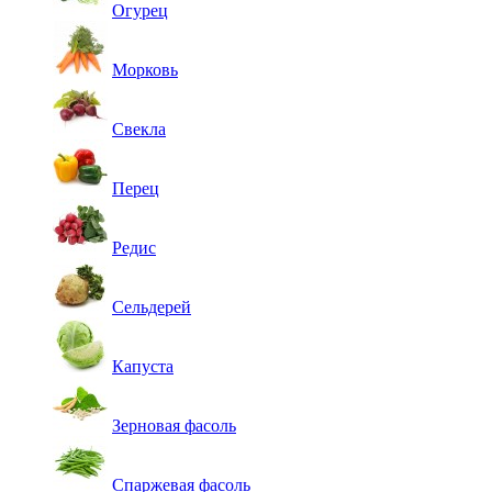
Огурец
Морковь
Свекла
Перец
Редис
Сельдерей
Капуста
Зерновая фасоль
Спаржевая фасоль