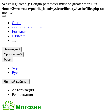
Warning
: fread(): Length parameter must be greater than 0 in
/home2/semenale/public_html/system/library/cache/file.php
on
line
32
О нас
Доставка и оплата
Контакты
Отзывы
Закладки
0
Сравнение
0
Язык
Укр
Рус
Личный кабинет
Авторизация
Регистрация