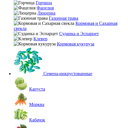
Горчица
Фацелия
Люцерна
Газонная трава
Кормовая и Сахарная
свекла
Суданка и Эспарцет
Клевер
Кормовая кукуруза
Семена-инкрустованные
Капуста
Морква
Кабачок