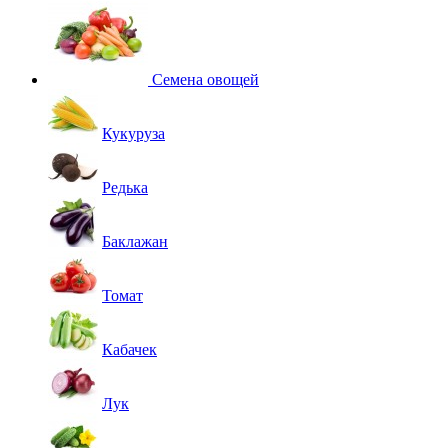
Семена овощей
Кукуруза
Редька
Баклажан
Томат
Кабачек
Лук