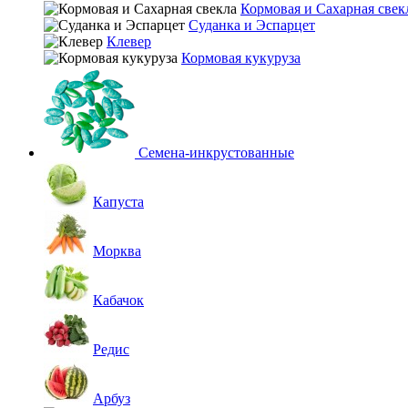
Кормовая и Сахарная свек
Суданка и Эспарцет
Клевер
Кормовая кукуруза
Семена-инкрустованные
Капуста
Морква
Кабачок
Редис
Арбуз