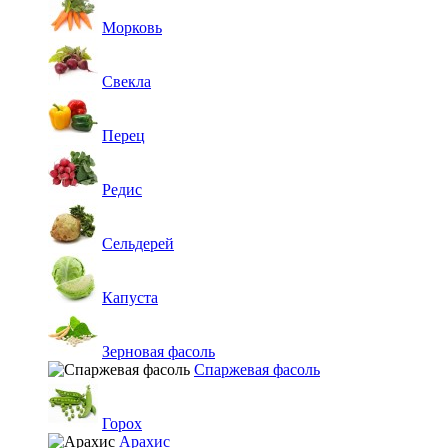
Морковь
Свекла
Перец
Редис
Сельдерей
Капуста
Зерновая фасоль
Спаржевая фасоль
Горох
Арахис