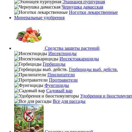
Эхинацея пурпурная
Чернушка дамасская
Ноготки лекарственные
Минеральные удобрения
Средства защиты растений
Инсектициды
Инсектоакарициды
Гербициды
Гербициды выб. действ.
Прилипатели
Протравители
Фунгициды
Садовый вар
Удобрения и биостимуля
Все для рассады
Средства от вредителей