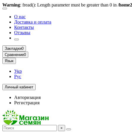
Warning
: fread(): Length parameter must be greater than 0 in
/home2
О нас
Доставка и оплата
Контакты
Отзывы
Закладки
0
Сравнение
0
Язык
Укр
Рус
Личный кабинет
Авторизация
Регистрация
×