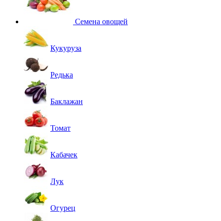
Семена овощей
Кукуруза
Редька
Баклажан
Томат
Кабачек
Лук
Огурец