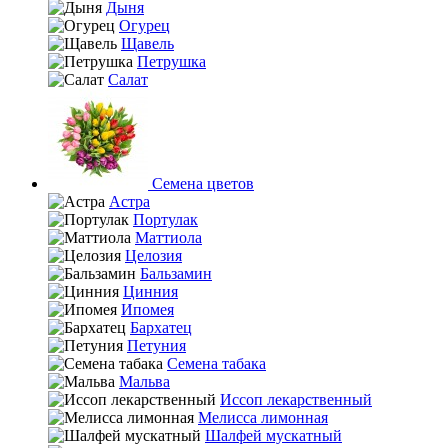
Дыня
Огурец
Щавель
Петрушка
Салат
Семена цветов
Астра
Портулак
Маттиола
Целозия
Бальзамин
Цинния
Ипомея
Бархатец
Петуния
Семена табака
Мальва
Иссоп лекарственный
Мелисса лимонная
Шалфей мускатный