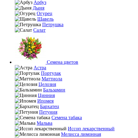
Арбуз
Дыня
Огурец
Щавель
Петрушка
Салат
Семена цветов
Астра
Портулак
Маттиола
Целозия
Бальзамин
Цинния
Ипомея
Бархатец
Петуния
Семена табака
Мальва
Иссоп лекарственный
Мелисса лимонная