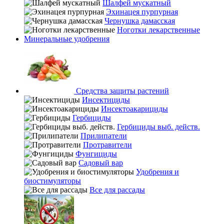
Шалфей мускатный
Эхинацея пурпурная
Чернушка дамасская
Ноготки лекарственные
Минеральные удобрения
Средства защиты растений
Инсектициды
Инсектоакарициды
Гербициды
Гербициды выб. действ.
Прилипатели
Протравители
Фунгициды
Садовый вар
Удобрения и
биостимуляторы
Все для рассады