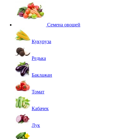
Семена овощей
Кукуруза
Редька
Баклажан
Томат
Кабачек
Лук