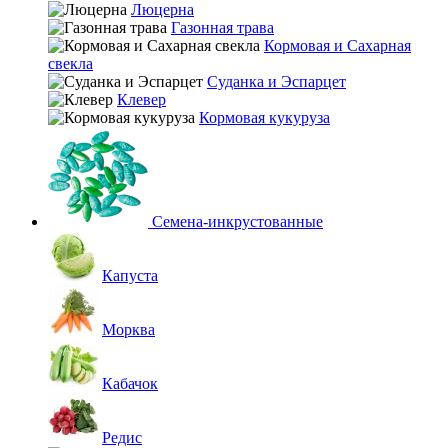
Люцерна
Газонная трава
Кормовая и Сахарная
свекла
Суданка и Эспарцет
Клевер
Кормовая кукуруза
Семена-инкрустованные
Капуста
Морква
Кабачок
Редис