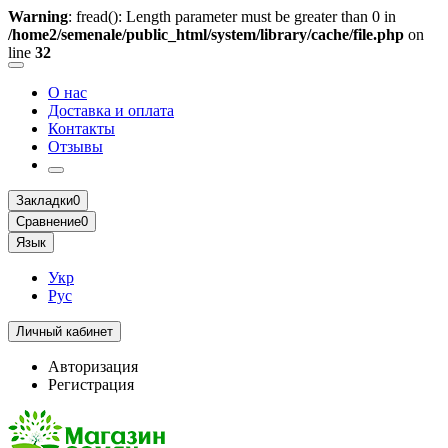
Warning
: fread(): Length parameter must be greater than 0 in
/home2/semenale/public_html/system/library/cache/file.php
on
line
32
О нас
Доставка и оплата
Контакты
Отзывы
Закладки
0
Сравнение
0
Язык
Укр
Рус
Личный кабинет
Авторизация
Регистрация