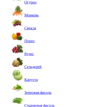
Огурец
Морковь
Свекла
Перец
Редис
Сельдерей
Капуста
Зерновая фасоль
Спаржевая фасоль