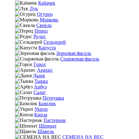
Кабачек
Лук
Огурец
Морковь
Свекла
Перец
Редис
Сельдерей
Капуста
Зерновая фасоль
Спаржевая фасоль
Горох
Арахис
Дыня
Тыква
Арбуз
Салат
Петрушка
Базилик
Укроп
Кинза
Пастернак
Шпинат
Щавель
СЕМЕНА НА ВЕС