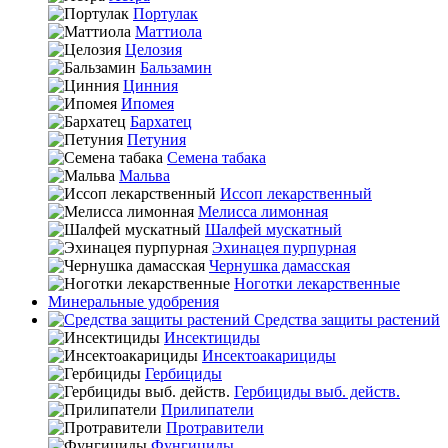
Портулак
Маттиола
Целозия
Бальзамин
Цинния
Ипомея
Бархатец
Петуния
Семена табака
Мальва
Иссоп лекарственный
Мелисса лимонная
Шалфей мускатный
Эхинацея пурпурная
Чернушка дамасская
Ноготки лекарственные
Минеральные удобрения
Средства защиты растений
Инсектициды
Инсектоакарициды
Гербициды
Гербициды выб. действ.
Прилипатели
Протравители
Фунгициды