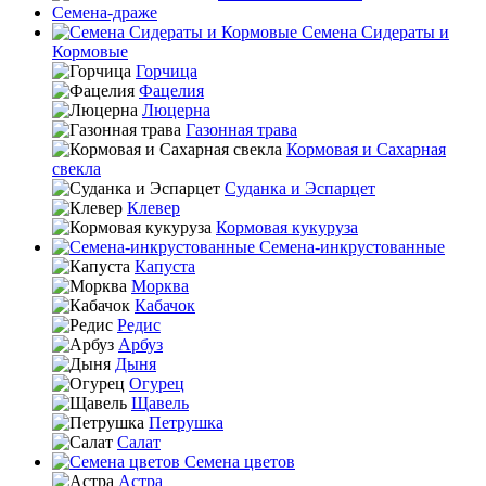
Семена-драже
Семена Сидераты и
Кормовые
Горчица
Фацелия
Люцерна
Газонная трава
Кормовая и Сахарная
свекла
Суданка и Эспарцет
Клевер
Кормовая кукуруза
Семена-инкрустованные
Капуста
Морква
Кабачок
Редис
Арбуз
Дыня
Огурец
Щавель
Петрушка
Салат
Семена цветов
Астра