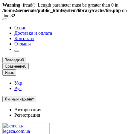
Warning
: fread(): Length parameter must be greater than 0 in
/home2/semenale/public_html/system/library/cache/file.php
on
line
32
О нас
Доставка и оплата
Контакты
Отзывы
Закладки
0
Сравнение
0
Язык
Укр
Рус
Личный кабинет
Авторизация
Регистрация