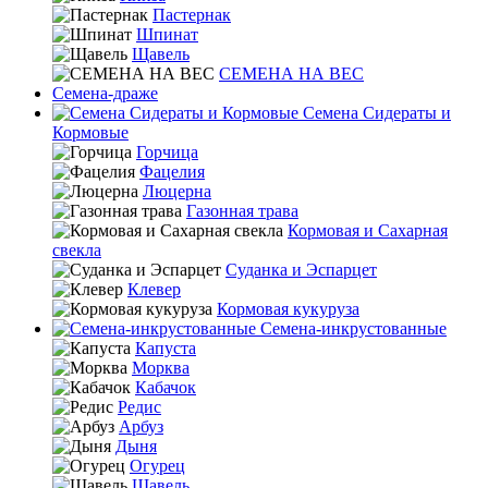
Пастернак
Шпинат
Щавель
СЕМЕНА НА ВЕС
Семена-драже
Семена Сидераты и
Кормовые
Горчица
Фацелия
Люцерна
Газонная трава
Кормовая и Сахарная
свекла
Суданка и Эспарцет
Клевер
Кормовая кукуруза
Семена-инкрустованные
Капуста
Морква
Кабачок
Редис
Арбуз
Дыня
Огурец
Щавель