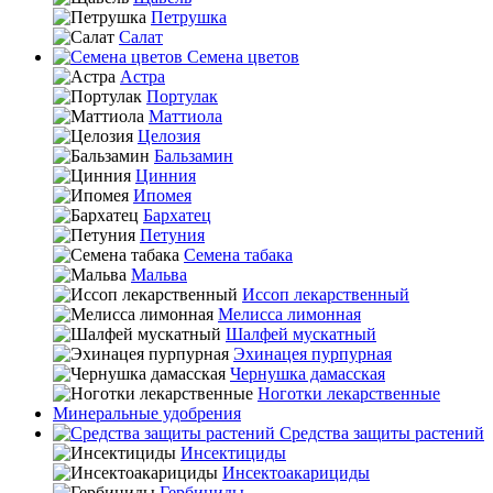
Петрушка
Салат
Семена цветов
Астра
Портулак
Маттиола
Целозия
Бальзамин
Цинния
Ипомея
Бархатец
Петуния
Семена табака
Мальва
Иссоп лекарственный
Мелисса лимонная
Шалфей мускатный
Эхинацея пурпурная
Чернушка дамасская
Ноготки лекарственные
Минеральные удобрения
Средства защиты растений
Инсектициды
Инсектоакарициды
Гербициды