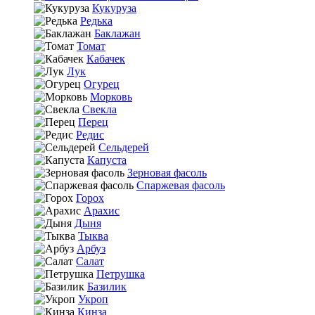
Кукуруза
Редька
Баклажан
Томат
Кабачек
Лук
Огурец
Морковь
Свекла
Перец
Редис
Сельдерей
Капуста
Зерновая фасоль
Спаржевая фасоль
Горох
Арахис
Дыня
Тыква
Арбуз
Салат
Петрушка
Базилик
Укроп
Кинза